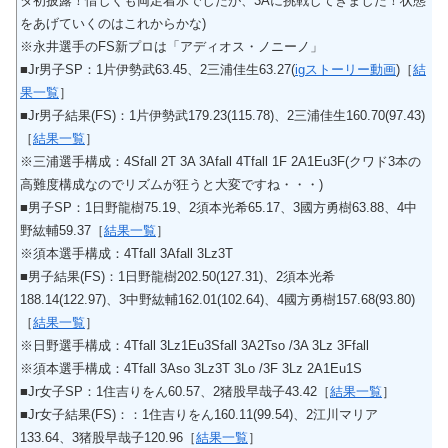
タ初披露！惜しくも両足着氷でしたが、3Aに挑戦してきました！状態
をあげていくのはこれからかな)
※永井選手のFS新プロは「アディオス・ノニーノ」
■Jr男子SP：1片伊勢武63.45、2三浦佳生63.27(
igストーリー動画
)［
結
果一覧
］
■Jr男子結果(FS)：1片伊勢武179.23(115.78)、2三浦佳生160.70(97.43)
［
結果一覧
］
※三浦選手構成：4Sfall 2T 3A 3Afall 4Tfall 1F 2A1Eu3F(クワド3本の
高難度構成なのでリズムが狂うと大変ですね・・・)
■男子SP：1日野龍樹75.19、2須本光希65.17、3國方勇樹63.88、4中
野紘輔59.37［
結果一覧
］
※須本選手構成：4Tfall 3Afall 3Lz3T
■男子結果(FS)：1日野龍樹202.50(127.31)、2須本光希
188.14(122.97)、3中野紘輔162.01(102.64)、4國方勇樹157.68(93.80)
［
結果一覧
］
※日野選手構成：4Tfall 3Lz1Eu3Sfall 3A2Tso /3A 3Lz 3Ffall
※須本選手構成：4Tfall 3Aso 3Lz3T 3Lo /3F 3Lz 2A1Eu1S
■Jr女子SP：1住吉りをん60.57、2猪股早哉子43.42［
結果一覧
］
■Jr女子結果(FS)：：1住吉りをん160.11(99.54)、2江川マリア
133.64、3猪股早哉子120.96［
結果一覧
］