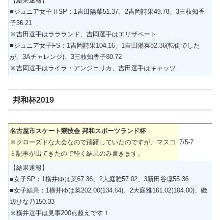
【結果速報】
■ジュニア女子ⅡSP：1吉田陽菜51.37、2吉岡詩果49.78、3三枝知香
子36.21
※吉田選手はララランド、吉岡選手はエリザベート
■ジュニア女子FS：1吉岡詩果104.16、1吉田陽菜82.36(転倒でした
が、3Aチャレンジ)、3三枝知香子80.72
※吉岡選手はライラ・アンジェリカ、吉田選手はキャッツ
邦和杯2019
名古屋市スケート競技会 邦和スポーツランド杯
※クローズドな大会なので躊躇していたのですが、マスコ
7/5-7
ミ記事が出てきたので軽く結果のみ書きます。
【結果速報】
■女子SP：1横井ゆは菜67.36、2大庭雅57.02、3新田谷凜55.36
■女子結果：1横井ゆは菜202.00(134.64)、2大庭雅161.02(104.00)、磯
辺ひな乃150.33
※横井選手は見事200点超えです！