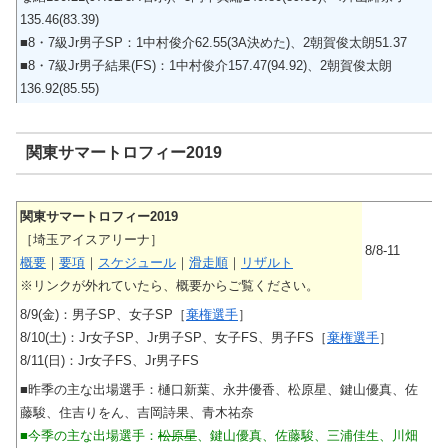
135.46(83.39)
■8・7級Jr男子SP：1中村俊介62.55(3A決めた)、2朝賀俊太朗51.37
■8・7級Jr男子結果(FS)：1中村俊介157.47(94.92)、2朝賀俊太朗
136.92(85.55)
関東サマートロフィー2019
関東サマートロフィー2019
［埼玉アイスアリーナ］
8/8-11
概要
｜
要項
｜
スケジュール
｜
滑走順
｜
リザルト
※リンクが外れていたら、概要からご覧ください。
8/9(金)：男子SP、女子SP［
棄権選手
］
8/10(土)：Jr女子SP、Jr男子SP、女子FS、男子FS［
棄権選手
］
8/11(日)：Jr女子FS、Jr男子FS
■昨季の主な出場選手：樋口新葉、永井優香、松原星、鍵山優真、佐
藤駿、住吉りをん、吉岡詩果、青木祐奈
■今季の主な出場選手：
松原星
、鍵山優真、佐藤駿、三浦佳生、川畑