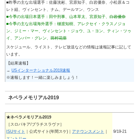
■昨季の主な出場選手：佐藤洸彬、宮原知子、白岩優奈、小松原＆コ
レト組、ヴィンセント、ナム、デールマン、ウンス
■今季の出場日本選手：田中刑事、山本草太、宮原知子、
白岩優奈
■今季の主な出場海外選手：樋渡知樹、アレクセイ・クラスノジョ
ン、ジミー・マー、ヴィンセント・ジョウ、ユ・ヨン、ティン・ツゥ
イ、アンバー・グレン、
田村花亜
スケジュール、ライスト、テレビ放送などの情報は速報記事に記して
います。
【結果速報】
→
USインターナショナル2019速報
※速報します！一緒に楽しみましょう！
ネペラメモリアル2019
★ネペラメモリアル2019
［スロバキア/ブラチスラヴァ］
ISUサイト
｜公式サイト(年間スケ)｜
アナウンスメント
｜
9/19-21
エントリー