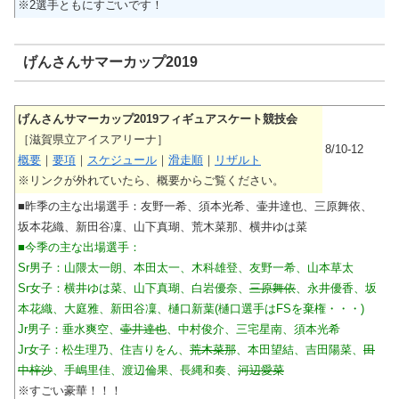
※2選手ともにすごいです！
げんさんサマーカップ2019
げんさんサマーカップ2019フィギュアスケート競技会
［滋賀県立アイスアリーナ］
8/10-12
概要
｜
要項
｜
スケジュール
｜
滑走順
｜
リザルト
※リンクが外れていたら、概要からご覧ください。
■昨季の主な出場選手：友野一希、須本光希、壷井達也、三原舞依、
坂本花織、新田谷凜、山下真瑚、荒木菜那、横井ゆは菜
■今季の主な出場選手：
Sr男子：山隈太一朗、本田太一、木科雄登、友野一希、山本草太
Sr女子：横井ゆは菜、山下真瑚、白岩優奈、
三原舞依
、永井優香、坂
本花織、大庭雅、新田谷凜、樋口新葉(樋口選手はFSを棄権・・・)
Jr男子：垂水爽空、
壷井達也
、中村俊介、三宅星南、須本光希
Jr女子：松生理乃、住吉りをん、
荒木菜那
、本田望結、吉田陽菜、
田
中梓沙
、手嶋里佳、渡辺倫果、長縄和奏、
河辺愛菜
※すごい豪華！！！