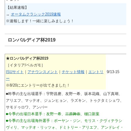
【結果速報】
→
オータムクラシック2019速報
※速報します！一緒に楽しみましょう！
ロンバルディア杯2019
★ロンバルディア杯2019
［イタリア/ベルガモ］
ISUサイト
｜
アナウンスメント
｜
チケット情報
｜
エントリ
9/13-15
ー
※8/20にエントリーが出てきました！
■昨季の主な出場選手：宇野昌磨、友野一希、坂本花織、山下真瑚、
アリエフ、マッテオ、ジュンヒョン、ラズキン、トゥクタミシェワ、
サモドゥロワ、アンバー
■今季の出場日本選手：友野一希、
三原舞依
、樋口新葉
■今季の主な出場海外選手：ボーヤン・ジン、モリス・クヴィテラシ
ヴィリ、マッテオ・リッツォ、ドミトリー・アリエフ、アンドレイ・