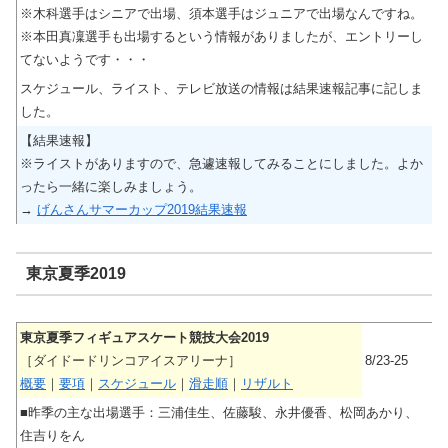
※木科選手はシニアで出場、須本選手はジュニアで出場なんですね。
※本田真凜選手も出場するという情報がありましたが、エントリーし
てないようです・・・
スケジュール、ライスト、テレビ放送の情報は結果速報記事に記しま
した。
【結果速報】
※ライストがありますので、急遽速報してみることにしました。よか
ったら一緒に楽しみましょう。
→
げんさんサマーカップ2019結果速報
東京夏季2019
東京夏季フィギュアスケート競技大会2019
［ダイドードリンコアイスアリーナ］
8/23-25
概要
｜
要項
｜
スケジュール
｜
滑走順
｜
リザルト
■昨季の主な出場選手：三浦佳生、佐藤駿、永井優香、松岡あかり、
住吉りをん