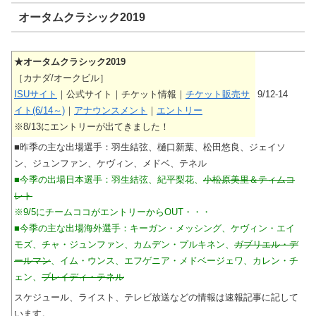
オータムクラシック2019
★オータムクラシック2019
［カナダ/オークビル］
ISUサイト
｜公式サイト｜チケット情報｜
チケット販売サ
9/12-14
イト(6/14～)
｜
アナウンスメント
｜
エントリー
※8/13にエントリーが出てきました！
■昨季の主な出場選手：羽生結弦、樋口新葉、松田悠良、ジェイソ
ン、ジュンファン、ケヴィン、メドベ、テネル
■今季の出場日本選手：羽生結弦、紀平梨花、
小松原美里＆ティムコ
レト
※9/5にチームココがエントリーからOUT・・・
■今季の主な出場海外選手：キーガン・メッシング、ケヴィン・エイ
モズ、チャ・ジュンファン、カムデン・プルキネン、
ガブリエル・デ
ールマン
、イム・ウンス、エフゲニア・メドベージェワ、カレン・チ
ェン、
ブレイディ・テネル
スケジュール、ライスト、テレビ放送などの情報は速報記事に記して
います。