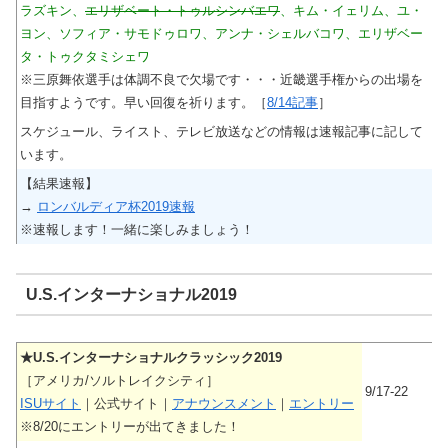
ラズキン、
エリザベート・トゥルシンバエワ
、キム・イェリム、ユ・
ヨン、ソフィア・サモドゥロワ、アンナ・シェルバコワ、エリザベー
タ・トゥクタミシェワ
※三原舞依選手は体調不良で欠場です・・・近畿選手権からの出場を
目指すようです。早い回復を祈ります。［
8/14記事
］
スケジュール、ライスト、テレビ放送などの情報は速報記事に記して
います。
【結果速報】
→
ロンバルディア杯2019速報
※速報します！一緒に楽しみましょう！
U.S.インターナショナル2019
★U.S.インターナショナルクラッシック2019
［アメリカ/ソルトレイクシティ］
9/17-22
ISUサイト
｜公式サイト｜
アナウンスメント
｜
エントリー
※8/20にエントリーが出てきました！