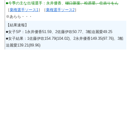
■今季の主な出場選手：永井優香、
樋口新葉、松原星、住吉りをん
［
棄権選手ソース1
］［
棄権選手ソース2
］
※あらら・・・
【結果速報】
■女子SP：1永井優香51.59、2佐藤伊吹50.77、3船迫麗愛49.25
■女子結果：1佐藤伊吹154.79(104.02)、2永井優香149.35(97.76)、3船
迫麗愛139.21(89.96)