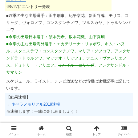
※8/27にエントリー発表
■昨季の主な出場選手：田中刑事、紀平梨花、新田谷凜、モリス、コ
リャダ、ヴォロノフ、コンスタンチノワ、ツルスカヤ、トゥルシンバ
エワ
■今季の出場日本選手：須本光希、坂本花織、山下真瑚
■今季の主な出場海外選手：エカテリーナ・リャボワ、キム・ハヌ
ル、スタニスラワ・コンスタンチノワ、マリア・ソツコワ、アレクサ
ンドラ・トゥルソワ、マッテオ・リッツォ、デニス・ヴァシリエフ
ス、ドミトリー・アリエフ、
ミハイル・コリャダ
、アレクサンドル・
サマリン
スケジュール、ライスト、テレビ放送などの情報は速報記事に記して
います。
【結果速報】
→
ネペラメモリアル2019速報
※速報します！一緒に楽しみましょう！
ネーベルホルン杯2019
メニュー
ホーム
検索
トップ
サイドバー