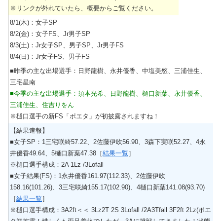
※リンクが外れていたら、概要からご覧ください。
8/1(木)：女子SP
8/2(金)：女子FS、Jr男子SP
8/3(土)：Jr女子SP、男子SP、Jr男子FS
8/4(日)：Jr女子FS、男子FS
■昨季の主な出場選手：日野龍樹、永井優香、中塩美悠、三浦佳生、
三宅星南
■今季の主な出場選手：須本光希、日野龍樹、樋口新葉、永井優香、
三浦佳生、住吉りをん
※樋口選手の新FS「ポエタ」が初披露されますね！
【結果速報】
■女子SP：1三宅咲綺57.22、2佐藤伊吹56.90、3森下実咲52.27、4永
井優香49.64、5樋口新葉47.38［
結果一覧
］
※樋口選手構成：2A 1Lz /3Lofall
■女子結果(FS)：1永井優香161.97(112.33)、2佐藤伊吹
158.16(101.26)、3三宅咲綺155.17(102.90)、4樋口新葉141.08(93.70)
［
結果一覧
］
※樋口選手構成：3A2ft＜＜ 3Lz2T 2S 3Lofall /2A3Tfall 3F2ft 2Lz(ポエ