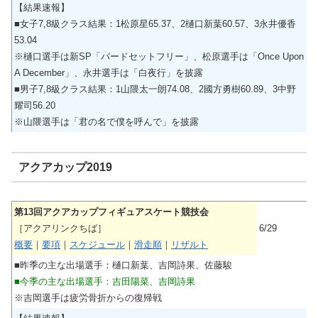
【結果速報】
■女子7,8級クラス結果：1松原星65.37、2樋口新葉60.57、3永井優香
53.04
※樋口選手は新SP「バードセットフリー」、松原選手は「Once Upon
A December」、永井選手は「白夜行」を披露
■男子7,8級クラス結果：1山隈太一朗74.08、2國方勇樹60.89、3中野
耀司56.20
※山隈選手は「君の名で僕を呼んで」を披露
アクアカップ2019
第13回アクアカップフィギュアスケート競技会
［アクアリンクちば］
6/29
概要
｜
要項
｜
スケジュール
｜
滑走順
｜
リザルト
■昨季の主な出場選手：樋口新葉、吉岡詩果、佐藤駿
■今季の主な出場選手：吉田陽菜、吉岡詩果
※吉岡選手は疲労骨折からの復帰戦