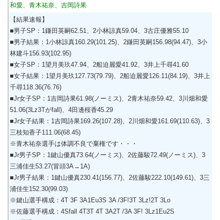
和愛、青木祐奈、吉岡詩果
【結果速報】
■男子SP：1鎌田英嗣62.51、2小林諒真59.04、3古庄優雅55.10
■男子結果：1小林諒真160.29(101.25)、2鎌田英嗣156.98(94.47)、3小
林建斗156.93(102.95)
■女子SP：1望月美玖47.94、2船迫麗愛41.92、3井上千尋41.60
■女子結果：1望月美玖127.73(79.79)、2船迫麗愛126.11(84.19)、3井上
千尋118.36(76.76)
■Jr女子SP：1吉岡詩果61.98(ノーミス)、2青木祐奈59.42、3川畑和愛
51.06(3Lz3Tがfall)、4田邊桜香45.29
■Jr女子結果：1吉岡詩果169.26(107.28)、2川畑和愛161.69(110.63)、3
三枝知香子111.06(68.45)
※青木祐奈選手は体調不良で棄権です・・・
■Jr男子SP：1鍵山優真73.64(ノーミス)、2佐藤駿72.49(ノーミス)、3
三浦佳生53.27(冒頭3A→1A)
■Jr男子結果：1鍵山優真230.41(156.77)、2佐藤駿222.10(149.61)、3三
浦佳生152.30(99.03)
※鍵山選手構成：4T 3F 3A1Eu3S 3A /3F!3T 3Lz!2T 3Lo
※佐藤選手構成：4Sfall 4T3T 4T 3A2T /3A 3F! 3Lz1Eu2S