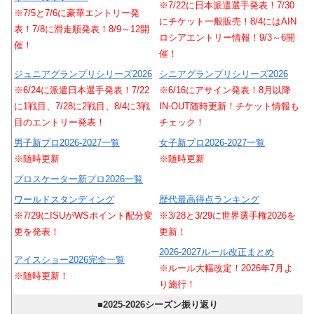
※7/22に日本派遣選手発表！7/30
※7/5と7/6に豪華エントリー発
にチケット一般販売！8/4にはAIN
表！7/8に滑走順発表！8/9～12開
ロシアエントリー情報！9/3～6開
催！
催！
ジュニアグランプリシリーズ2026
シニアグランプリシリーズ2026
※6/24に派遣日本選手発表！7/22
※6/16にアサイン発表！8月以降
に1戦目、7/28に2戦目、8/4に3戦
IN-OUT随時更新！チケット情報も
目のエントリー発表！
チェック！
男子新プロ2026-2027一覧
女子新プロ2026-2027一覧
※随時更新
※随時更新
プロスケーター新プロ2026一覧
ワールドスタンディング
歴代最高得点ランキング
※7/29にISUがWSポイント配分変
※3/28と3/29に世界選手権2026を
更を発表！
更新！
2026-2027ルール改正まとめ
アイスショー2026完全一覧
※ルール大幅改定！2026年7月よ
※随時更新！
り施行！
■2025-2026シーズン振り返り