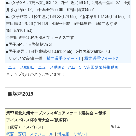
■Jr女子SP：1荒木菜那63.40、2松生理乃59.54、3浦松千聖59.07、4横
井きな結57.12、5手嶋里佳55.69、6吉田陽菜55.51
■Jr女子結果：1松生理乃184.22(124.68)、2荒木菜那182.36(118.96)、3
吉田陽菜170.31(114.80)、4浦松千聖、5手嶋里佳、6横井きな結
158.62(101.50)
※吉田選手は3Aを決めてノーミスです！
■男子SP：1日野龍樹75.38
■男子結果：1日野龍樹208.03(132.65)、2竹内孝太朗136.43
↑7/5と7/7の記事一覧｜
横井選手ツイート1
｜
横井選手ツイート2
↑
ニュース動画1
｜
ニュース動画2
｜
7/12 FSTV吉田陽菜特集動画
※アップありがとうございます！
飯塚杯2019
第57回北九州オープンフィギュアスケート競技会 ～飯塚
アイスパレス杯争奪大会～(飯塚杯)
［飯塚アイスパレス］
8/1-4
概要
｜
要項
｜
スケジュール
｜
滑走順
｜
リザルト