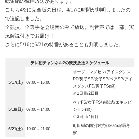
総集編の録画放送があります。
こちら4/2に完全版の日程、4/17に時間が判明しましたの
で追記しました。
全競技、全選手を会場音のみで放送。副音声では一部、実
況解説付きでお届け！
さらに5/16に6/21の特番があることも判明しました。
テレ朝チャンネル2の競技放送スケジュール
オープニングセレ/アイスダンス
RD/男子SP/女子SP/ペアSP/アイ
5/17(土)
07:00～16:00
スダンスFD/男子FS(録)
※1日目/2日目
ペアFS/女子FS/表彰式/エキシビ
5/18(日)
07:00～14:00
ション(録)
※3日目/4日目
町田樹の国別対抗戦2025深層考
6/21(土)
19:00～21:00
察