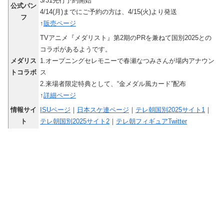
3/31先行予約開始
公式パン
4/14(月)までにご予約の方は、4/15(火)より発送
フ
↑
販売ページ
TVアニメ『メダリスト』第2期のPRを兼ねて国別2025との
コラボがあるようです。
メダリス
1.オープニングセレモニーで春瀬なつみさんが場内アナウン
トコラボ
ス
2.来場者限定特典として、“金メダル風カード”配布
↑
詳細ページ
情報サイ
ISUページ
｜
日本スケ連ページ
｜
テレ朝国別2025サイト1
｜
ト
テレ朝国別2025サイト2
｜
テレ朝フィギュアTwitter