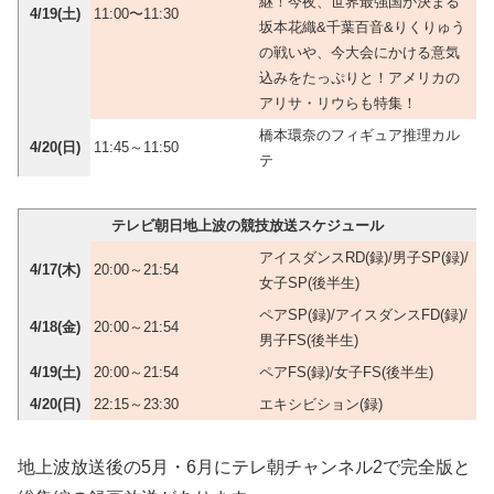
継！今夜、世界最強国が決まる
4/19(土)
11:00〜11:30
坂本花織&千葉百音&りくりゅう
の戦いや、今大会にかける意気
込みをたっぷりと！アメリカの
アリサ・リウらも特集！
橋本環奈のフィギュア推理カル
4/20(日)
11:45～11:50
テ
テレビ朝日地上波の競技放送スケジュール
アイスダンスRD(録)/男子SP(録)/
4/17(木)
20:00～21:54
女子SP(後半生)
ペアSP(録)/アイスダンスFD(録)/
4/18(金)
20:00～21:54
男子FS(後半生)
4/19(土)
20:00～21:54
ペアFS(録)/女子FS(後半生)
4/20(日)
22:15～23:30
エキシビション(録)
地上波放送後の5月・6月にテレ朝チャンネル2で完全版と