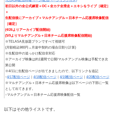
TELASA配信特報ページ(配信ページリンク付き)
初日以外の全公式練習＋OC＋全カテ全滑走＋エキシをライブ［確定］
＋
生配信後にアーカイブ＋マルチアングル＋日本チーム応援席映像配信
［確定］
(4/26よりアーカイブ配信開始)
(5/9よりマルチアングル＋日本チーム応援席映像配信開始)
※TELASA見放題プランですべて視聴可
(月額税込980円→月途中契約の場合日割り計算)
※生配信中の追っかけ配信非対応
※アーカイブ映像は約1週間で公開/マルチアングル映像は手配でき次
第公開
※4/11に生配信ページが出てきましたので、以下リンクを追記
↑
4/17配信ページ
｜
4/18配信ページ
｜
4/19配信ページ
｜
4/20配信ページ
※マルチアングル＋日本チーム応援席映像は以下ページの下部に一覧
として出てきます。
↑マルチアングル＋日本チーム応援席映像配信一覧
以下はその他ライストです。