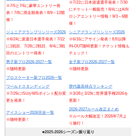
※7/22に日本派遣選手発表！7/30
※7/5と7/6に豪華エントリー発
にチケット一般販売！8/4にはAIN
表！7/8に滑走順発表！8/9～12開
ロシアエントリー情報！9/3～6開
催！
催！
ジュニアグランプリシリーズ2026
シニアグランプリシリーズ2026
※6/24に派遣日本選手発表！7/22
※6/16にアサイン発表！8月以降
に1戦目、7/28に2戦目、8/4に3戦
IN-OUT随時更新！チケット情報も
目のエントリー発表！
チェック！
男子新プロ2026-2027一覧
女子新プロ2026-2027一覧
※随時更新
※随時更新
プロスケーター新プロ2026一覧
ワールドスタンディング
歴代最高得点ランキング
※7/29にISUがWSポイント配分変
※3/28と3/29に世界選手権2026を
更を発表！
更新！
2026-2027ルール改正まとめ
アイスショー2026完全一覧
※ルール大幅改定！2026年7月よ
※随時更新！
り施行！
■2025-2026シーズン振り返り