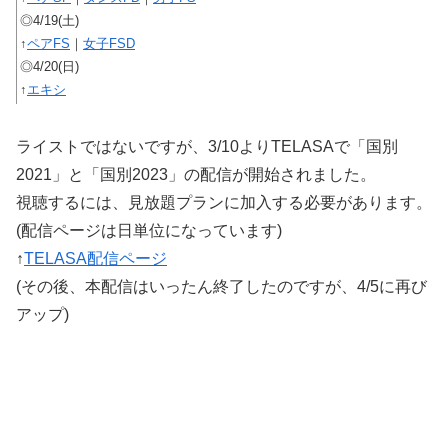
◎4/19(土)
↑
ペアFS
｜
女子FSD
◎4/20(日)
↑
エキシ
ライストではないですが、3/10よりTELASAで「国別
2021」と「国別2023」の配信が開始されました。
視聴するには、見放題プランに加入する必要があります。
(配信ページは日単位になっています)
↑
TELASA配信ページ
(その後、本配信はいったん終了したのですが、4/5に再び
アップ)