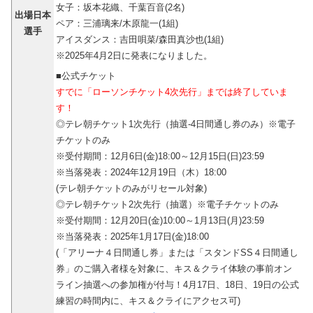
女子：坂本花織、千葉百⾳(2名)
出場日本
ペア：三浦璃来/木原龍一(1組)
選手
アイスダンス：吉田唄菜/森田真沙也(1組)
※2025年4月2日に発表になりました。
■公式チケット
すでに「ローソンチケット4次先行」までは終了していま
す！
◎テレ朝チケット1次先行（抽選-4日間通し券のみ）※電子
チケットのみ
※受付期間：12月6日(金)18:00～12月15日(日)23:59
※当落発表：2024年12月19日（木）18:00
(テレ朝チケットのみがリセール対象)
◎テレ朝チケット2次先行（抽選）※電子チケットのみ
※受付期間：12月20日(金)10:00～1月13日(月)23:59
※当落発表：2025年1月17日(金)18:00
(「アリーナ４日間通し券」または「スタンドSS４日間通し
券」のご購入者様を対象に、キス＆クライ体験の事前オン
ライン抽選への参加権が付与！4月17日、18日、19日の公式
練習の時間内に、キス＆クライにアクセス可)