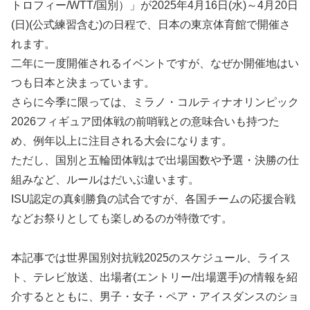
トロフィー/WTT/国別）」が2025年4月16日(水)～4月20日
(日)(公式練習含む)の日程で、日本の東京体育館で開催さ
れます。
二年に一度開催されるイベントですが、なぜか開催地はい
つも日本と決まっています。
さらに今季に限っては、ミラノ・コルティナオリンピック
2026フィギュア団体戦の前哨戦との意味合いも持つた
め、例年以上に注目される大会になります。
ただし、国別と五輪団体戦はで出場国数や予選・決勝の仕
組みなど、ルールはだいぶ違います。
ISU認定の真剣勝負の試合ですが、各国チームの応援合戦
などお祭りとしても楽しめるのが特徴です。
本記事では世界国別対抗戦2025のスケジュール、ライス
ト、テレビ放送、出場者(エントリー/出場選手)の情報を紹
介するとともに、男子・女子・ペア・アイスダンスのショ