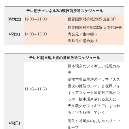
テレ朝チャンネル2の競技前放送スケジュール
3/29(土)
19:00～21:00
世界国別対抗戦2025 直前SP
世界国別対抗戦2025 日本代表発
4/2(水)
14:00～15:00
表会見＜生中継＞
※延長の場合あり
テレビ朝日地上波の番宣放送スケジュール
橋本環奈のフィギュア推理カル
テ
※橋本環奈主演のドラマ『天久
鷹央の推理カルテ』と世界フィ
11:45～11:50
ギュアスケート国別対抗戦がコ
ラボ！橋本環奈演じる主人公・
天久鷹央がフィギュアにまつわ
るナゾを解明していく！
阿佐ヶ谷姉妹のおしゃべりトウ
4/6(日)
ループ