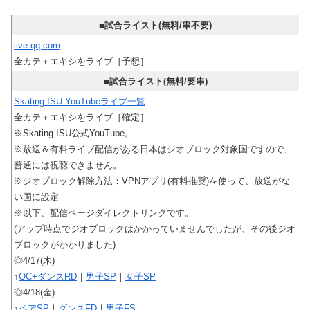
■試合ライスト(無料/串不要)
live.qq.com
全カテ＋エキシをライブ［予想］
■試合ライスト(無料/要串)
Skating ISU YouTubeライブ一覧
全カテ＋エキシをライブ［確定］
※Skating ISU公式YouTube。
※放送＆有料ライブ配信がある日本はジオブロック対象国ですので、
普通には視聴できません。
※ジオブロック解除方法：VPNアプリ(有料推奨)を使って、放送がな
い国に設定
※以下、配信ページダイレクトリンクです。
(アップ時点でジオブロックはかかっていませんでしたが、その後ジオ
ブロックがかかりました)
◎4/17(木)
↑
OC+ダンスRD
｜
男子SP
｜
女子SP
◎4/18(金)
↑
ペアSP
｜
ダンスFD
｜
男子FS