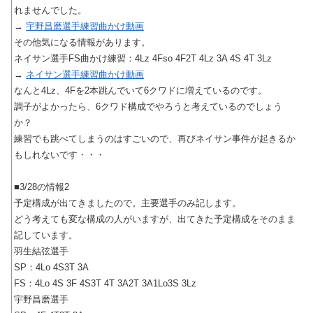
れませんでした。
→
宇野昌磨選手練習曲かけ動画
その他気になる情報があります。
ネイサン選手FS曲かけ練習：4Lz 4Fso 4F2T 4Lz 3A 4S 4T 3Lz
→
ネイサン選手練習曲かけ動画
なんと4Lz、4Fを2本跳んでいて6クワドに増えているのです。
調子がよかったら、6クワド構成でやろうと考えているのでしょう
か？
練習でも跳べてしまうのはすごいので、再びネイサン事件が起きるか
もしれないです・・・
■3/28の情報2
予定構成が出てきましたので。主要選手のみ記します。
どう考えても変な構成の人がいますが、出てきた予定構成をそのまま
記しています。
羽生結弦選手
SP：4Lo 4S3T 3A
FS：4Lo 4S 3F 4S3T 4T 3A2T 3A1Lo3S 3Lz
宇野昌磨選手