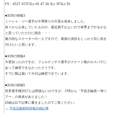
FS：4S2T 4T3T2Lo 4S 4T 3A 3Lz 3F3Lo 3S
■3/28の情報3
ミーシャ・ジー選手が今季限りの引退を発表しました。
前々から公表していたものの、最近調子がよいので来季までやるかな
と思っていただけに残念・・・
魅力的なスケーターの一人ですので、最後の演技をしっかり目に焼き
付けたいと思います。
■3/28の情報4
今更知ったのですが、フェルナンデス選手がスケート靴のロスバゲに
あって練習できなかったそうです。
すでに靴は届いて今日は練習できています。
■3/28の情報5
世界選手権2017とは関係ないのですが、JTBから「平昌五輪第一弾ツ
アー」の発表がありました！
詳細は以下記事に書きましたのでご覧ください。
→
平昌五輪観戦情報詳細記事