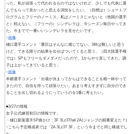
った。私が頑張って代われるものではないけれど、少しでも代表に選
んでもらって良かったと思える演技をしたい。（目標は）ショートプ
ログラムとフリーのノーミス。私はノーミスじゃないと（他国の選手
と）戦えない。（フリーの）シンデレラは、今シーズン毎日やってき
た。今までで一番いいシンデレラを見せたいです」
↑
画像
樋口選手コメント「重圧はそんなに感じてない。3枠は難しいと思う
けど、できる限りの結果を出せばついてくると思う。（四大陸選手権
では）SPもフリーもダメダメだったので、1からやり直してきた。調
子は上がってきていると思う」
↑
画像
本郷選手コメント「出場が決まってからはできることを精一杯やって
きたので、自信を持って頑張りたい。あまり考えすぎずに自分のでき
ることを出し切れるようにっていうのを1番に考えたい」
■3/27の情報
女子公式練習初日の情報です。
・樋口新葉選手SP曲かけ：3F 3Lz3Tfall 2A(ジャンプの順番変えた？)
↑こちら予定構成表では「2A 3Lz3T 3F」という今までと同じ構成でし
た。