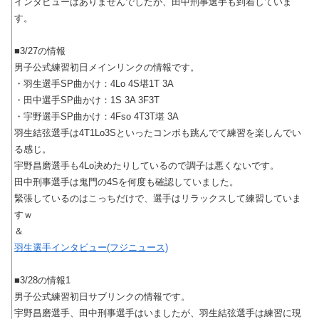
インタビューはありませんでしたが、田中刑事選手も到着していま
す。
■3/27の情報
男子公式練習初日メインリンクの情報です。
・羽生選手SP曲かけ：4Lo 4S堪1T 3A
・田中選手SP曲かけ：1S 3A 3F3T
・宇野選手SP曲かけ：4Fso 4T3T堪 3A
羽生結弦選手は4T1Lo3Sといったコンボも跳んでて練習を楽しんでい
る感じ。
宇野昌磨選手も4Lo决めたりしているので調子は悪くないです。
田中刑事選手は鬼門の4Sを何度も確認していました。
緊張しているのはこっちだけで、選手はリラックスして練習していま
すｗ
＆
羽生選手インタビュー(フジニュース)
■3/28の情報1
男子公式練習初日サブリンクの情報です。
宇野昌磨選手、田中刑事選手はいましたが、羽生結弦選手は練習に現