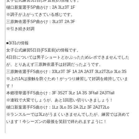
女子公式練習3日目(SP直前)の情報です。
樋口新葉選手SP曲かけ：2A 3Lz3T 1F
※調子が上がってきている感じです。
三原舞依選手SP曲かけ：3Lz3T 2A 3F
※引き続き好調
■3/31の情報
女子公式練習5日目(FS直前)の情報です。
4日目については男子ショートとかぶったためレポできませんでした
が、とりあえず三原舞依選手は好調だったようです。
三原舞依選手FS曲かけ：33Lz3T 3F 1A 2A 2A3T 3Lz2T2Lo 3Lo 3S
※上の1Aは接触を防ぐため！がっつり練習して好調を維持していま
す！
本郷理華選手FS曲かけ：3F 3S2T 3Lz 1A 3S 3Ffall 2A3Tfall
※連戦で大変でしょうが、あと1回思い切りいきましょう！
樋口新葉選手FS曲かけ：1Lz 3Lo 3S 2A 2Lz 3F 2A2T2Lo
※ランスルーでは3Lzがうまくいきませんでしたが、練習では决めて
います！今シーズンの最後を笑顔で終われますように！