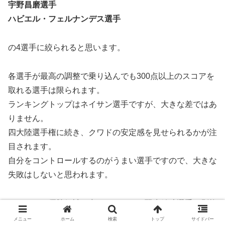
宇野昌磨選手
ハビエル・フェルナンデス選手
の4選手に絞られると思います。
各選手が最高の調整で乗り込んでも300点以上のスコアを
取れる選手は限られます。
ランキングトップはネイサン選手ですが、大きな差ではあ
りません。
四大陸選手権に続き、クワドの安定感を見せられるかが注
目されます。
自分をコントロールするのがうまい選手ですので、大きな
失敗はしないと思われます。
とはいえ、優勝候補の中では、やはり羽生結弦選手が別格
です。
メニュー
ホーム
検索
トップ
サイドバー