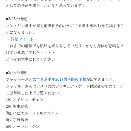
としての使命を果たしたいなと思っています」
■3/23の情報1
ハン・ヤン選手が肩盂前缘骨折のために世界選手権2017を欠場するこ
とになりました。
→
詳細ツイート
これまでの情報でも脱臼を繰り返していたり、かなり身体が悲鳴を上
げている感じでした・・・・
どうかお大事にしてください！
■3/25の情報
ジャッキーさんの
世界選手権2017男子順位予想
が出てきました。
ジャッキーさんはアメリカのフィギュアスケート解説者ですので、そ
こは加味した上でご覧ください。
1位 ネイサン・チェン
2位 羽生結弦
3位 ハビエル・フェルナンデス
4位 宇野昌磨
5位 ボーヤン・ジン