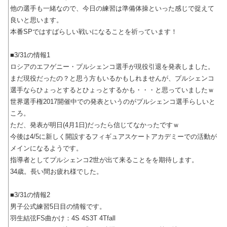
他の選手も一緒なので、今日の練習は準備体操といった感じで捉えて
良いと思います。
本番SPではすばらしい戦いになることを祈っています！
■3/31の情報1
ロシアのエフゲニー・プルシェンコ選手が現役引退を発表しました。
まだ現役だったの？と思う方もいるかもしれませんが、プルシェンコ
選手ならひょっとするとひょっとするかも・・・と思っていましたｗ
世界選手権2017開催中での発表というのがプルシェンコ選手らしいと
ころ。
ただ、発表が明日(4月1日)だったら信じてなかったですｗ
今後は4/5に新しく開設するフィギュアスケートアカデミーでの活動が
メインになるようです。
指導者としてプルシェンコ2世が出て来ることをを期待します。
34歳。長い間お疲れ様でした。
■3/31の情報2
男子公式練習5日目の情報です。
羽生結弦FS曲かけ：4S 4S3T 4Tfall