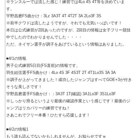
※ランスルーでは流した感じ！練習では4Lo 4S 4T等を决めていま
す。
宇野昌磨FS曲かけ：3Lz 3A3T 4T 4T2T 3A 2Lo3F 3S
※前半クワドは流したようですが、それでも元気いっぱいです！
本日は公式練習が2回あったのですが、2回目の情報は女子フリー競技
中でしたのでわかりませんでした・・・・
ただ、ネイサン選手が調子をあげているという情報はありました。
■4/1の情報
男子公式練習5日目(FS直前)の情報です。
羽生結弦選手FS曲かけ：4Lo 4S 3F 4S3T 2T 4T1Lo3S 3A 3A
※調子が上がってきました！成功したジャンプはすべてGOE+3が付き
そうな美しさです！
宇野昌磨選手FS曲かけ：：3A3T 1T(確認) 3A1Lo3F 3S1Lo3F
※しっかり滑るというより最後の確認作業という感じです！最後のジ
ャンプはリカバリーの練習ですね！
さあこれでフリー本番！ひたすら応援します！
■4/2の情報1
もう誰も読んでないかもしれませんが、お知らせですｗ