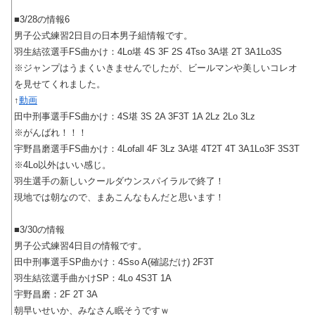
■3/28の情報6
男子公式練習2日目の日本男子組情報です。
羽生結弦選手FS曲かけ：4Lo堪 4S 3F 2S 4Tso 3A堪 2T 3A1Lo3S
※ジャンプはうまくいきませんでしたが、ビールマンや美しいコレオ
を見せてくれました。
↑
動画
田中刑事選手FS曲かけ：4S堪 3S 2A 3F3T 1A 2Lz 2Lo 3Lz
※がんばれ！！！
宇野昌磨選手FS曲かけ：4Lofall 4F 3Lz 3A堪 4T2T 4T 3A1Lo3F 3S3T
※4Lo以外はいい感じ。
羽生選手の新しいクールダウンスパイラルで終了！
現地では朝なので、まあこんなもんだと思います！
■3/30の情報
男子公式練習4日目の情報です。
田中刑事選手SP曲かけ：4Sso A(確認だけ) 2F3T
羽生結弦選手曲かけSP：4Lo 4S3T 1A
宇野昌磨：2F 2T 3A
朝早いせいか、みなさん眠そうですｗ