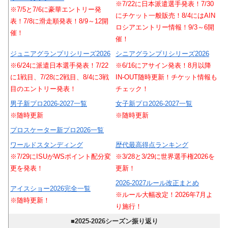
※7/22に日本派遣選手発表！7/30
※7/5と7/6に豪華エントリー発
にチケット一般販売！8/4にはAIN
表！7/8に滑走順発表！8/9～12開
ロシアエントリー情報！9/3～6開
催！
催！
ジュニアグランプリシリーズ2026
シニアグランプリシリーズ2026
※6/24に派遣日本選手発表！7/22
※6/16にアサイン発表！8月以降
に1戦目、7/28に2戦目、8/4に3戦
IN-OUT随時更新！チケット情報も
目のエントリー発表！
チェック！
男子新プロ2026-2027一覧
女子新プロ2026-2027一覧
※随時更新
※随時更新
プロスケーター新プロ2026一覧
ワールドスタンディング
歴代最高得点ランキング
※7/29にISUがWSポイント配分変
※3/28と3/29に世界選手権2026を
更を発表！
更新！
2026-2027ルール改正まとめ
アイスショー2026完全一覧
※ルール大幅改定！2026年7月よ
※随時更新！
り施行！
■2025-2026シーズン振り返り