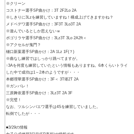
※クリーン
コストナー選手SP曲かけ：3T 2F2Lo 2A
※しきりに3Lzを練習していますね！構成上げてきますかね？
メドベデワ選手SP曲かけ：3F3T 3Lo3T 2A
※遊んでいるとしか思えないｗ
ポゴリラヤ選手SP曲かけ：3Lz3T 3Lo 2A2ft＜
※アクセルが鬼門？
樋口新葉選手SP曲かけ：2A 1Lz 1F(？)
※曲なし練習ではしっかり跳べてますが。
↑3Aを何度も練習していたという情報もありますね。6本くらいトライ
した中で成功は1～2本のようですが・・・
本郷理華選手SP曲かけ：3F＜ 3T堪2T 2A
※ガンバレ！
三原舞依選手SP曲かけ：3Lz3T 2A 3F
※完璧！
なお、ツルシンバエワ選手は4Sを練習していました。
転倒でしたが・・・
■3/29の情報