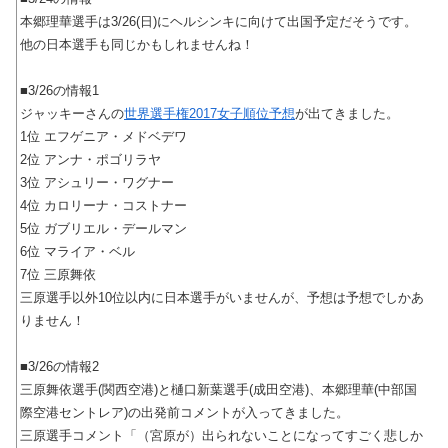
本郷理華選手は3/26(日)にヘルシンキに向けて出国予定だそうです。
他の日本選手も同じかもしれませんね！
■3/26の情報1
ジャッキーさんの
世界選手権2017女子順位予想
が出てきました。
1位 エフゲニア・メドベデワ
2位 アンナ・ポゴリラヤ
3位 アシュリー・ワグナー
4位 カロリーナ・コストナー
5位 ガブリエル・デールマン
6位 マライア・ベル
7位 三原舞依
三原選手以外10位以内に日本選手がいませんが、予想は予想でしかあ
りません！
■3/26の情報2
三原舞依選手(関西空港)と樋口新葉選手(成田空港)、本郷理華(中部国
際空港セントレア)の出発前コメントが入ってきました。
三原選手コメント「（宮原が）出られないことになってすごく悲しか