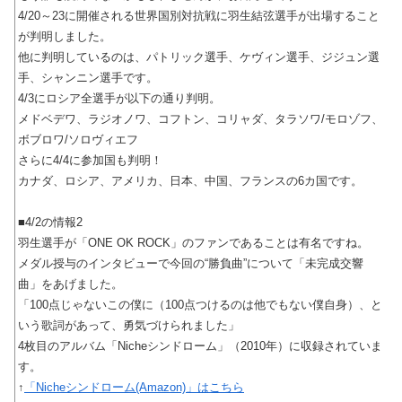
4/20～23に開催される世界国別対抗戦に羽生結弦選手が出場すること
が判明しました。
他に判明しているのは、パトリック選手、ケヴィン選手、ジジュン選
手、シャンニン選手です。
4/3にロシア全選手が以下の通り判明。
メドベデワ、ラジオノワ、コフトン、コリャダ、タラソワ/モロゾフ、
ボブロワ/ソロヴィエフ
さらに4/4に参加国も判明！
カナダ、ロシア、アメリカ、日本、中国、フランスの6カ国です。
■4/2の情報2
羽生選手が「ONE OK ROCK」のファンであることは有名ですね。
メダル授与のインタビューで今回の“勝負曲”について「未完成交響
曲」をあげました。
「100点じゃないこの僕に（100点つけるのは他でもない僕自身）、と
いう歌詞があって、勇気づけられました」
4枚目のアルバム「Nicheシンドローム」（2010年）に収録されていま
す。
↑
「Nicheシンドローム(Amazon)」はこちら