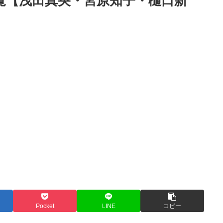
ム一覧【浅田真央・宮原知子・樋口新
Pocket
LINE
コピー