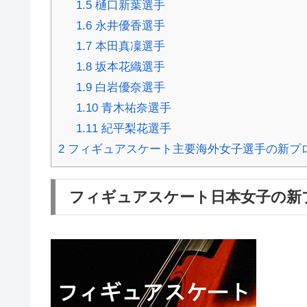
1.5
樋口新葉選手
1.6
永井優香選手
1.7
本田真凜選手
1.8
坂本花織選手
1.9
白岩優奈選手
1.10
青木祐奈選手
1.11
紀平梨花選手
2
フィギュアスケート主要海外女子選手の新プログラ
フィギュアスケート日本女子の新プログ